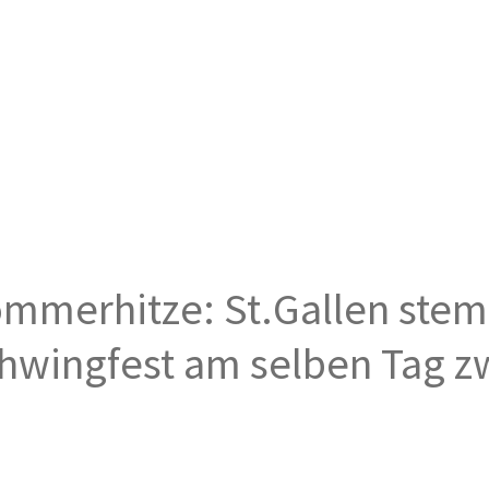
ommerhitze: St.Gallen ste
wingfest am selben Tag z