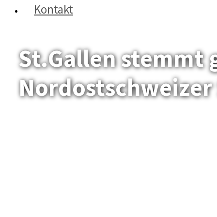
Kontakt
St.Gallen stemmt g
Nordostschweizer