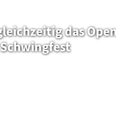
leichzeitig das Ope
 Schwingfest