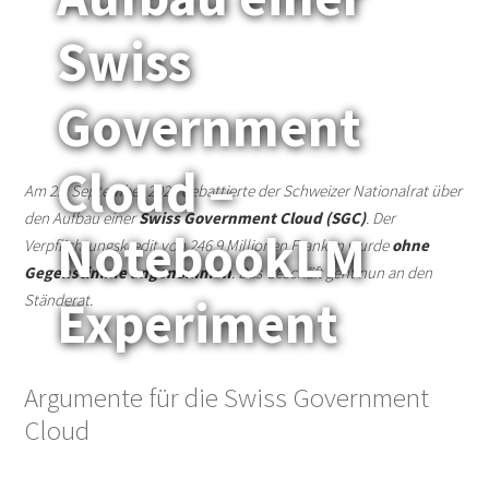
Swiss
Government
Cloud –
Am 25. September 2024 debattierte der Schweizer Nationalrat über
den Aufbau einer
Swiss Government Cloud (SGC)
. Der
NotebookLM
Verpflichtungskredit von 246,9 Millionen Franken wurde
ohne
Gegenstimme angenommen
. Das Geschäft geht nun an den
Ständerat.
Experiment
Argumente für die Swiss Government
Cloud