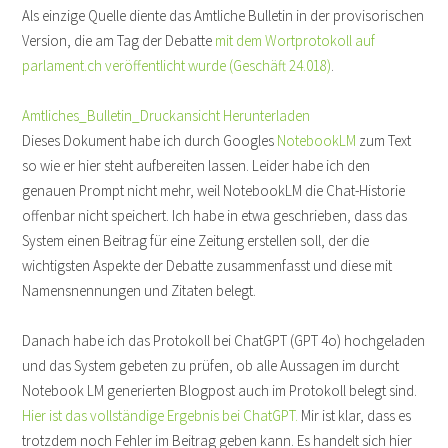
Als einzige Quelle diente das Amtliche Bulletin in der provisorischen
Version, die am Tag der Debatte
mit dem Wortprotokoll auf
parlament.ch veröffentlicht wurde (Geschäft 24.018)
.
Amtliches_Bulletin_Druckansicht
Herunterladen
Dieses Dokument habe ich durch Googles
NotebookLM
zum Text
so wie er hier steht aufbereiten lassen. Leider habe ich den
genauen Prompt nicht mehr, weil NotebookLM die Chat-Historie
offenbar nicht speichert. Ich habe in etwa geschrieben, dass das
System einen Beitrag für eine Zeitung erstellen soll, der die
wichtigsten Aspekte der Debatte zusammenfasst und diese mit
Namensnennungen und Zitaten belegt.
Danach habe ich das Protokoll bei ChatGPT (GPT 4o) hochgeladen
und das System gebeten zu prüfen, ob alle Aussagen im durcht
Notebook LM generierten Blogpost auch im Protokoll belegt sind.
Hier ist das vollständige Ergebnis bei ChatGPT.
Mir ist klar, dass es
trotzdem noch Fehler im Beitrag geben kann. Es handelt sich hier