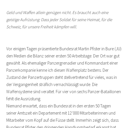
Geld und Waffen allein genügen nicht. Es braucht auch eine
geistige Aufrüstung: Dass jeder Soldat für seine Heimat, für die
Schweiz, für unsere Freiheit kämpfen will.
Vor einigen Tagen präsentierte Bundesrat Martin Pfister in Bure (JU)
den Medien die Bilanz seiner ersten 50 Arbeitstage. Der Ort war gut
gewählt. Als ehemaliger Panzergrenadier und Kommandant einer
Panzerkompanie kenne ich diesen Waffenplatz bestens. Der
Zustand der Panzertruppen steht stellvertretend für vieles, was in
der Vergangenheit sträflich vernachlässigt wurde. Die
Waffensysteme sind veraltet. Für vier von sechs Panzer-Bataillonen
fehlt die Ausrüstung.
Niemand erwartet, dass ein Bundesrat in den ersten 50 Tagen
seiner Amtszeit ein Departement mit 12’000 Mitarbeiterinnen und
Mitarbeiter vom Kopf auf die Füsse stellt. Immerhin zeigt sich, dass
Bundesrat Pfister den dringenden Handlungsbedarf erkannt hat